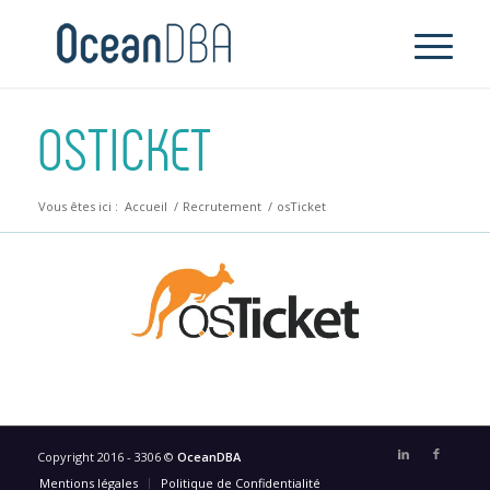
OSTICKET
Vous êtes ici :
Accueil
/
Recrutement
/
osTicket
Copyright 2016 - 3306 ©
OceanDBA
Mentions légales
Politique de Confidentialité